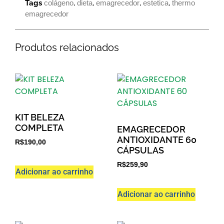
Tags
colágeno
,
dieta
,
emagrecedor
,
estetica
,
thermo
emagrecedor
Produtos relacionados
KIT BELEZA
COMPLETA
EMAGRECEDOR
ANTIOXIDANTE 60
R$
190,00
CÁPSULAS
R$
259,90
Adicionar ao carrinho
Adicionar ao carrinho