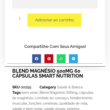
Adicionar ao carrinho
Compartilhe Com Seus Amigos!
BLEND MAGNÉSIO 500MG 60
CÁPSULAS SMART NUTRITION
SKU
00295
Category
Saúde & Beleza
Tags
bem estar
,
Blend Magnésio 500mg
,
cápsulas
de magnésio
,
combate ao cansaço
,
fortalecimento
muscular
,
funções cerebrais
,
qualidade de vida
,
saúde e bem-estar
,
saúde óssea
,
sistema