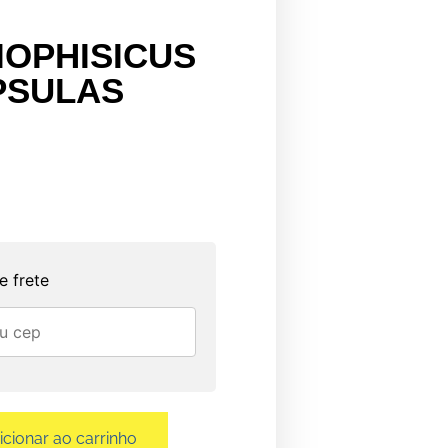
IOPHISICUS
PSULAS
e frete
icionar ao carrinho