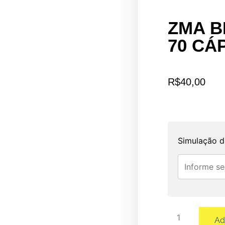
ZMA B
70 CÁ
R$
40,00
Simulação d
Ad