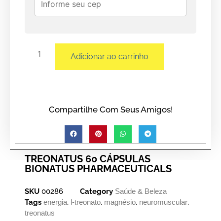
Adicionar ao carrinho
Compartilhe Com Seus Amigos!
TREONATUS 60 CÁPSULAS
BIONATUS PHARMACEUTICALS
SKU
00286
Category
Saúde & Beleza
Tags
energia
,
l-treonato
,
magnésio
,
neuromuscular
,
treonatus