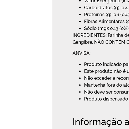
Valor Energético (kcal
Carboidratos (g): 0,4
Proteínas (g): 0,1 (0%
Fibras Alimentares (g
Sódio (mg): 0,13 (0%)
INGREDIENTES: Farinha de
Gengibre. NÃO CONTÉM 
ANVISA:
Produto indicado pa
Este produto não é
Não exceder a reco
Mantenha fora do alc
Não deve ser consumi
Produto dispensado 
Informação a