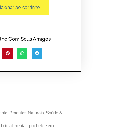
icionar ao carrinho
lhe Com Seus Amigos!
ento
,
Produtos Naturais
,
Saúde &
librio alimentar
,
pochete zero
,