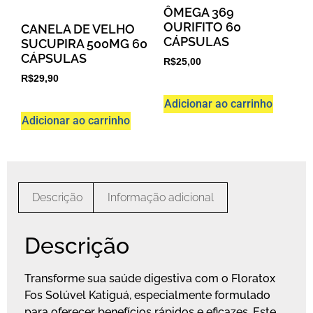
ÔMEGA 369
OURIFITO 60
CANELA DE VELHO
CÁPSULAS
SUCUPIRA 500MG 60
CÁPSULAS
R$
25,00
R$
29,90
Adicionar ao carrinho
Adicionar ao carrinho
Descrição
Informação adicional
Descrição
Transforme sua saúde digestiva com o Floratox
Fos Solúvel Katiguá, especialmente formulado
para oferecer benefícios rápidos e eficazes. Este