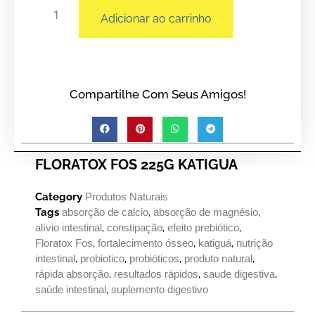
Adicionar ao carrinho
Compartilhe Com Seus Amigos!
FLORATOX FOS 225G KATIGUA
Category
Produtos Naturais
Tags
absorção de calcio
,
absorção de magnésio
,
alívio intestinal
,
constipação
,
efeito prebiótico
,
Floratox Fos
,
fortalecimento ósseo
,
katiguá
,
nutrição
intestinal
,
probiotico
,
probióticos
,
produto natural
,
rápida absorção
,
resultados rápidos
,
saude digestiva
,
saúde intestinal
,
suplemento digestivo